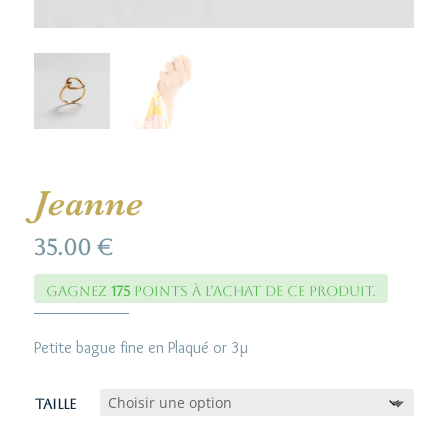
Jeanne
35.00
€
Gagnez
175
points à l’achat de ce produit.
Petite bague fine en Plaqué or 3µ
Taille