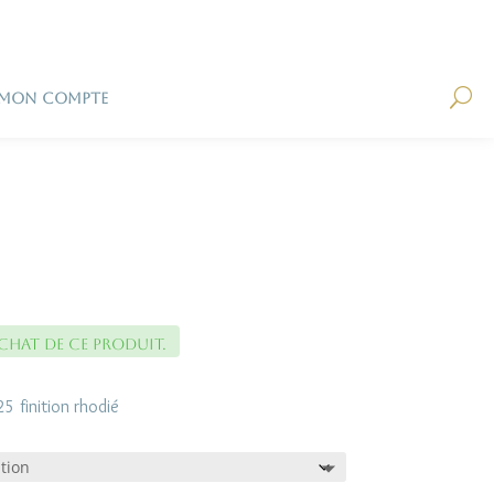
U
MON COMPTE
chat de ce produit.
5 finition rhodié