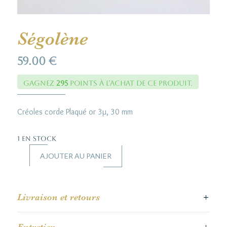
Ségolène
59.00
€
Gagnez
295
points à l’achat de ce produit.
Créoles corde Plaqué or 3µ, 30 mm
1 en stock
AJOUTER AU PANIER
quantité
de
Ségolène
Livraison et retours
Entretien