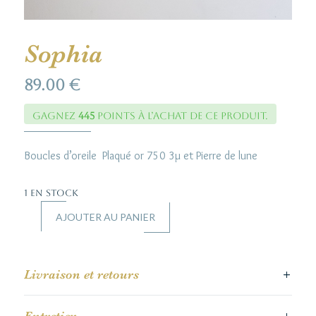
Sophia
89.00
€
Gagnez
445
points à l’achat de ce produit.
Boucles d’oreile Plaqué or 750 3µ et Pierre de lune
1 en stock
AJOUTER AU PANIER
quantité
de
Sophia
Livraison et retours
Entretien