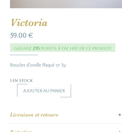
Victoria
59.00
€
Gagnez
295
points à l’achat de ce produit.
Boucles d’oreille Plaqué or 3µ
1 en stock
AJOUTER AU PANIER
quantité
de
Victoria
Livraison et retours
Entretien