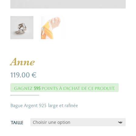
Anne
119.00
€
Gagnez
595
points à l’achat de ce produit.
Bague Argent 925 large et rafinée
Taille