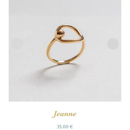
Jeanne
35.00
€