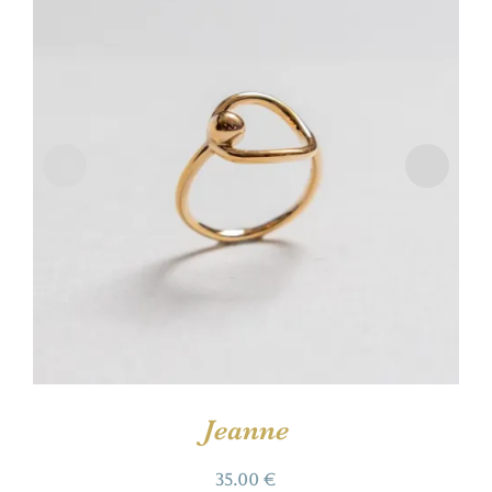
Jeanne
35.00
€