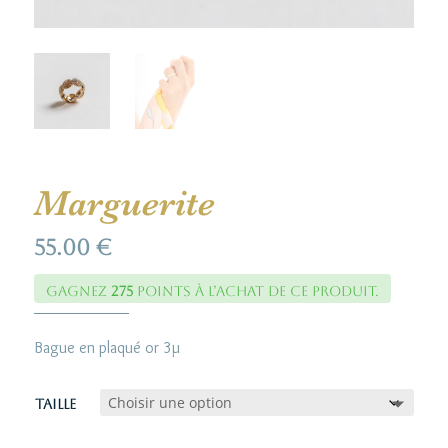
Marguerite
55.00
€
Gagnez
275
points à l’achat de ce produit.
Bague en plaqué or 3µ
Taille